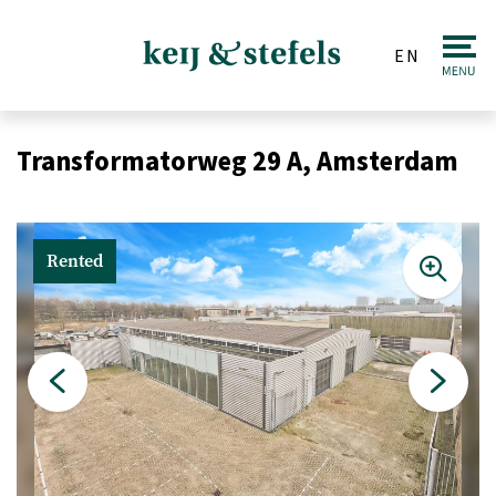
EN
Real estate
Transformatorweg 29 A, Amsterdam
Sale
Purchase
Rented
Valuations
Letting & Renting
Investments
Auction