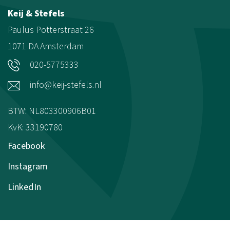
Keij & Stefels
Paulus Potterstraat 26
1071 DA
Amsterdam
020-5775333
info@keij-stefels.nl
BTW: NL803300906B01
KvK: 33190780
Facebook
Instagram
LinkedIn