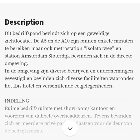
Commercial listings
Description
Purchased
Dit bedrijfspand bevindt zich op een geweldige
Recent transactions
zichtlocatie. De A5 en de A10 zijn binnen enkele minuten
te bereiken maar ook metrostation “Isolatorweg” en
station Amsterdam Sloterdijk bevinden zich in de directe
Tenants
omgeving.
In de omgeving zijn diverse bedrijven en ondernemingen
FAQ
gevestigd en bevinden zich diverse faciliteiten waaronder
het Ibis hotel en verschillende eetgelegenheden.
Maintenance & notifications
INDELING
Tenants portal
Ruime bedrijfsruimte met showroom/ kantoor en
voorzien van dubbele overheaddeuren. Tevens bevinden
Owners portal
zich er meerdere privé parkeerplaatsen voor de deur van
de bedrijfsruimte.
Move.nl