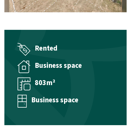
Management
Technical management
Financial management
Rented
Valuations
Business space
Property Appraisal
Commercial Real Estate Appraisal
803m²
Listings
Business space
Sales listings
Rental listings
Expected