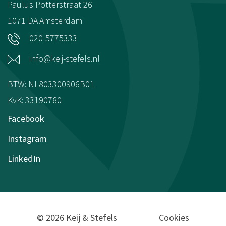
Paulus Potterstraat 26
1071 DA
Amsterdam
020-5775333
info@keij-stefels.nl
BTW: NL803300906B01
KvK: 33190780
Facebook
Instagram
LinkedIn
© 2026 Keij & Stefels
Cookies