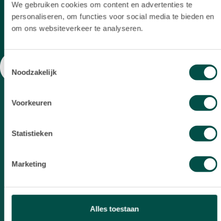
diepgaa
We gebruiken cookies om content en advertenties te
markt 
personaliseren, om functies voor social media te bieden en
en ze 
om ons websiteverkeer te analyseren.
voorzi
ove
Toestemmingsselectie
onderh
Noodzakelijk
wa
transp
Voorkeuren
een ge
gedure
zorgden
Statistieken
h
ontwik
Marketing
tijd
grondig
ik be
service
Alles toestaan