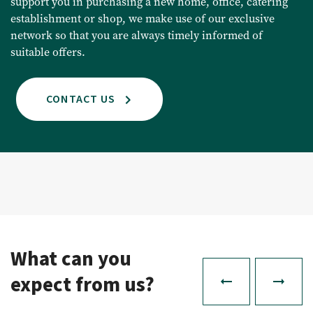
support you in purchasing a new home, office, catering
establishment or shop, we make use of our exclusive
About us
network so that you are always timely informed of
suitable offers.
About us
CONTACT US
Our team
Contact
What can you
expect from us?