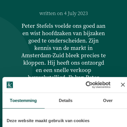
written on 4 July 2023
wr
Peter Stefels voelde ons goed aan
Ik w
en wist hoofdzaken van bijzaken
waarde
goed te onderscheiden. Zijn
uitst
kennis van de markt in
ontvang
Amsterdam-Zuid bleek precies te
mijn r
kloppen. Hij heeft ons ontzorgd
en een snelle verkoop
professi
bewerkstelligd. Ik kan Peter
proces 
iedereen aanbevelen voor de
gema
koop of verkoop van een woning
in Amsterdam.
sleutelo
Toestemming
Details
Over
beschi
jacques klok | Prinses Marijkestraat 12
vragen
te bege
Deze website maakt gebruik van cookies