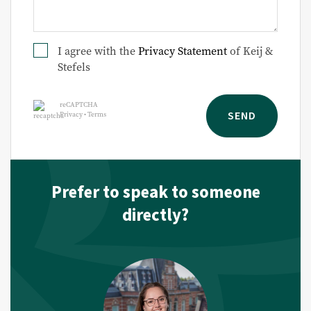
I agree with the
Privacy Statement
of Keij &
Stefels
reCAPTCHA
SEND
Privacy
•
Terms
Prefer to speak to someone
directly?