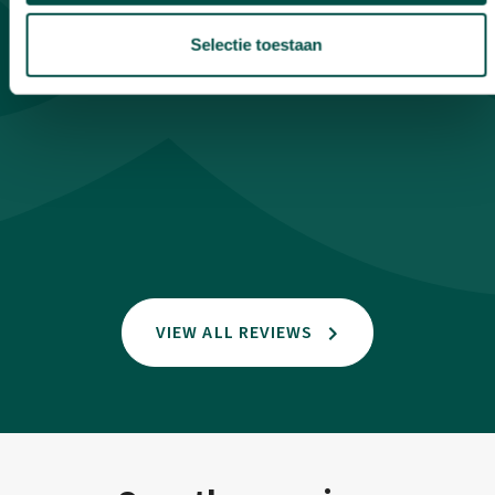
gele
verwach
Selectie toestaan
zou ze
aan ied
een bet
h
A funda
VIEW ALL REVIEWS