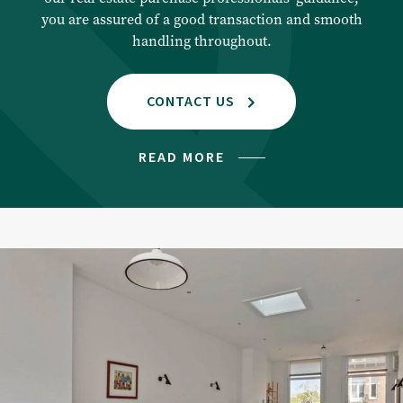
Management
you are assured of a good transaction and smooth
handling throughout.
Technical management
Financial management
CONTACT US
Valuations
READ MORE
Property Appraisal
Commercial Real Estate Appraisal
Listings
Sales listings
Rental listings
Expected