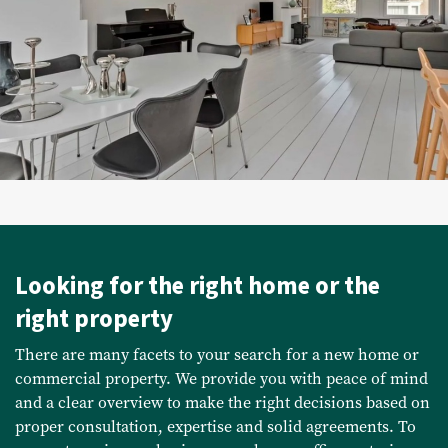
Commercial listings
Purchased
Recent transactions
Tenants
FAQ
Looking for the right home or the
Maintenance & notifications
right property
Tenants portal
There are many facets to your search for a new home or
Owners portal
commercial property. We provide you with peace of mind
and a clear overview to make the right decisions based on
Move.nl
proper consultation, expertise and solid agreements. To