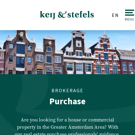
EN
Real estate
Sale
Purchase
Valuations
Letting & Renting
BROKERAGE
Purchase
Investments
Auction
Are you looking for a house or commercial
property in the Greater Amsterdam Area? With
our real estate purchase professionals' guidance,