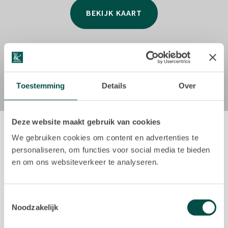
BEKIJK KAART
ENERGIELABEL
A+++
HUURBETALING
Per maand vooruit.
Toestemming
Details
Over
HUURCONDITIES
Huurprijzen zijn exclusief servicekosten en te
vermeerderen met BTW. De huurprijs zal jaarlijks worden
Deze website maakt gebruik van cookies
geïndexeerd op basis van het CBS consumenten prijsindex
(CPI) Alle Huishoudens (2015 = 100).
We gebruiken cookies om content en advertenties te
Recent listings
personaliseren, om functies voor social media te bieden
OPZEGTERMIJN
en om ons websiteverkeer te analyseren.
New!
Opzegtermijn van één jaar.
HUUROVEREENKOMST
Toestemmingsselectie
Noodzakelijk
Huurovereenkomst op basis van het standaardmodel van
de Raad voor Onroerende Zaken (ROZ), zoals gehanteerd