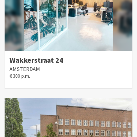
basis van het maandprijsindexcijfer volgens de
consumentenprijsindex (CPI) reeks alle huishoudens
(2015=100), gepubliceerd door het Centraal Bureau voor
de Statistiek (CBS).
UITDRUKKELIJKE VOORBEHODEN TOTSTANDKOMING
OVEREENKOMST
Alle mondelinge en schriftelijke correspondentie is
Wakkerstraat 24
geheel vrijblijvend. Een overeenkomst inzake het
AMSTERDAM
aangeboden object komt pas tot stand nadat een daartoe
€ 300 p.m.
strekkende overeenkomst door beide partijen is
geparafeerd en ondertekend. Voorafgaand hieraan is
nimmer sprake van enige overeenstemming waaraan
rechten en/of plichten zouden kunnen worden ontleend.
Daarnaast geldt te allen tijde het voorbehoud van
instemming van de eigena(a)r(en) van het object voor de
totstandkoming van een overeenkomst.