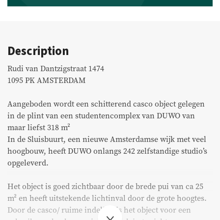
Commercial listings
Purchased
Description
Recent transactions
Rudi van Dantzigstraat 1474
1095 PK AMSTERDAM
Tenants
Aangeboden wordt een schitterend casco object gelegen
in de plint van een studentencomplex van DUWO van
FAQ
maar liefst 318 m²
In de Sluisbuurt, een nieuwe Amsterdamse wijk met veel
Maintenance & notifications
hoogbouw, heeft DUWO onlangs 242 zelfstandige studio’s
opgeleverd.
Tenants portal
Owners portal
Het object is goed zichtbaar door de brede pui van ca 25
m² en heeft uitstekende lichtinval door de grote hoogtes.
Move.nl
Door de casco/ ruime indeling is het object voor een