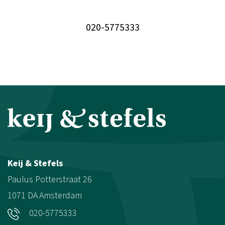
020-5775333
Keij & Stefels
Paulus Potterstraat 26
1071 DA
Amsterdam
020-5775333