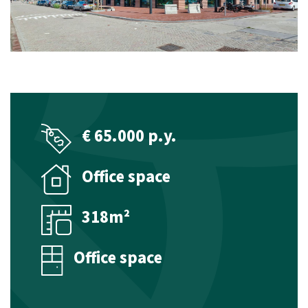
Management
Technical management
Financial management
Valuations
€ 65.000 p.y.
Property Appraisal
Office space
Commercial Real Estate Appraisal
Listings
318m²
Sales listings
Office space
Rental listings
Expected