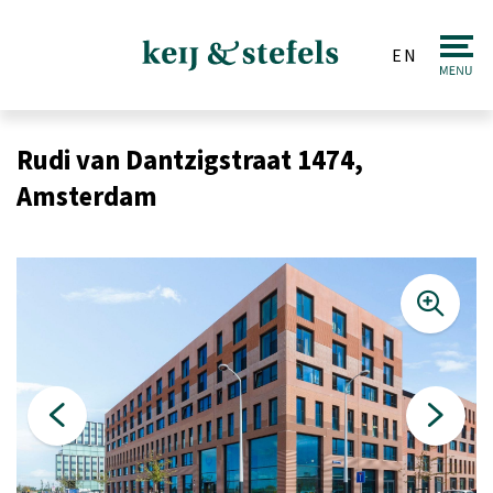
EN
Real estate
Rudi van Dantzigstraat 1474,
Sale
Amsterdam
Purchase
Valuations
Letting & Renting
Investments
Auction