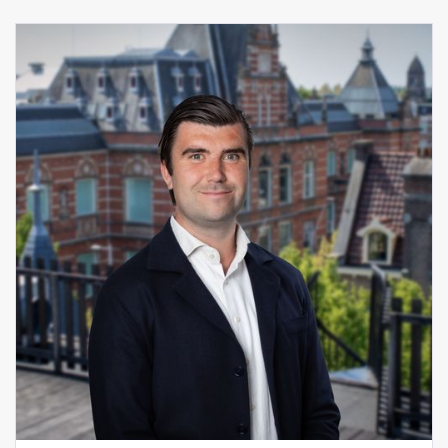
Bedrijfsaanbod
Aangekocht
Recent transacties
Huurders
FAQ
Onderhoud & meldingen
Huurdersportaal
Eigenarenportaal
Move.nl