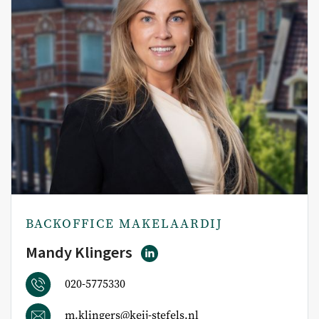
BACKOFFICE MAKELAARDIJ
Mandy Klingers
020-5775330
m.klingers@keij-stefels.nl