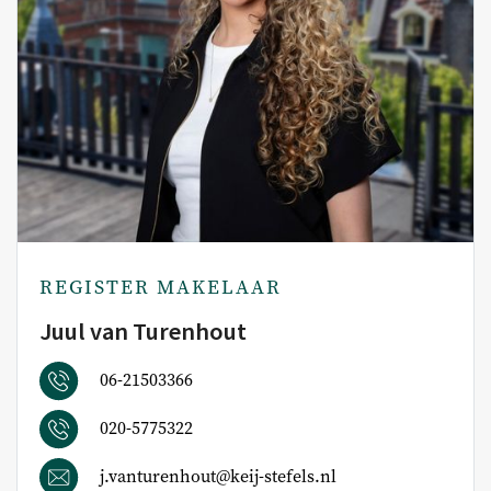
REGISTER MAKELAAR
Juul van Turenhout
06-21503366
020-5775322
j.vanturenhout@keij-stefels.nl