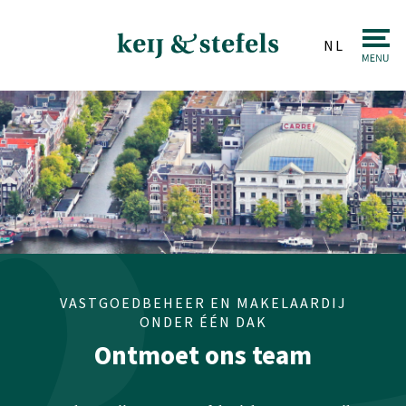
NL
Makelaardij
Verkopen
Aankopen
Taxaties
Huren & Verhuren
Beleggingen
VASTGOEDBEHEER EN MAKELAARDIJ
ONDER ÉÉN DAK
Veiling
Ontmoet ons team