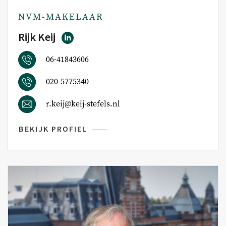
NVM-MAKELAAR
Over ons
Rijk Keij
Over ons
06-41843606
Ons team
020-5775340
Contact
r.keij@keij-stefels.nl
BEKIJK PROFIEL