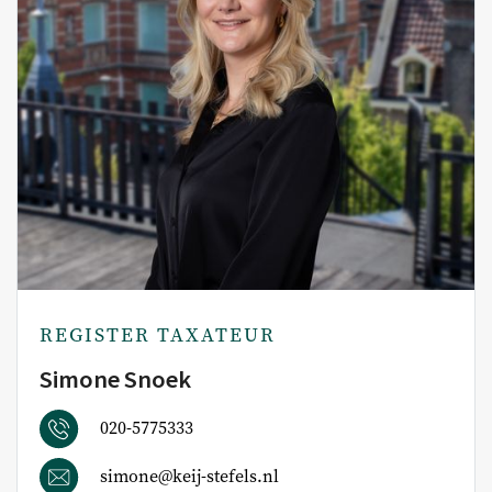
REGISTER TAXATEUR
Simone Snoek
020-5775333
simone@keij-stefels.nl