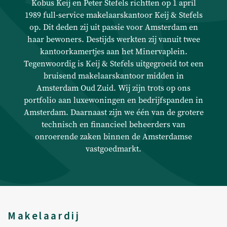
Beheer
Kobus Keij en Peter Stefels richtten op 1 april
1989 full-service makelaarskantoor Keij & Stefels
op. Dit deden zij uit passie voor Amsterdam en
Technisch beheer
haar bewoners. Destijds werkten zij vanuit twee
Financieel beheer
kantoorkamertjes aan het Minervaplein.
Tegenwoordig is Keij & Stefels uitgegroeid tot een
bruisend makelaarskantoor midden in
Taxaties
Amsterdam Oud Zuid. Wij zijn trots op ons
portfolio aan luxewoningen en bedrijfspanden in
Amsterdam. Daarnaast zijn we één van de grotere
Woningtaxaties
technisch en financieel beheerders van
Taxaties Zakelijk Vastgoed
onroerende zaken binnen de Amsterdamse
vastgoedmarkt.
Aanbod
Woningaanbod koop
Woningaanbod huur
Makelaardij
Verwacht