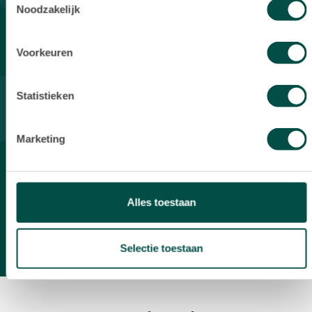
gele
Noodzakelijk
verwach
zou ze
Voorkeuren
aan ied
een bet
h
Statistieken
Een Funda g
Marketing
Alles toestaan
BEKIJK DE REVIEWS
Selectie toestaan