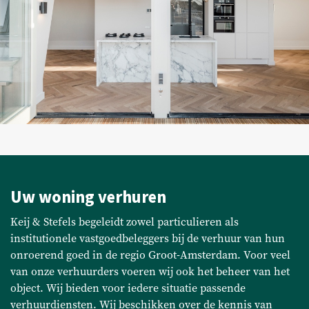
Bedrijfsaanbod
Aangekocht
Recent transacties
Huurders
FAQ
Uw woning verhuren
Onderhoud & meldingen
Keij & Stefels begeleidt zowel particulieren als
Huurdersportaal
institutionele vastgoedbeleggers bij de verhuur van hun
onroerend goed in de regio Groot-Amsterdam. Voor veel
Eigenarenportaal
van onze verhuurders voeren wij ook het beheer van het
object. Wij bieden voor iedere situatie passende
Move.nl
verhuurdiensten. Wij beschikken over de kennis van