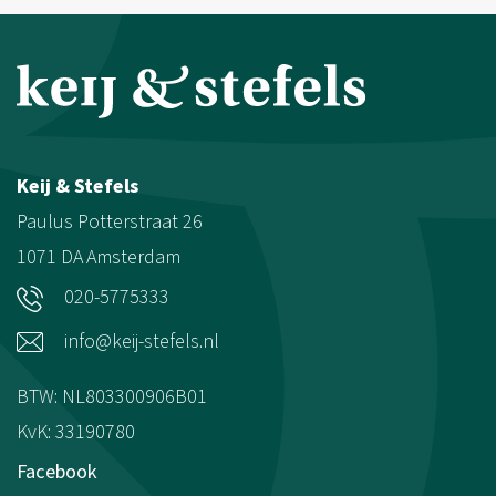
Keij & Stefels
Paulus Potterstraat 26
1071 DA
Amsterdam
020-5775333
info@keij-stefels.nl
BTW: NL803300906B01
KvK: 33190780
Facebook