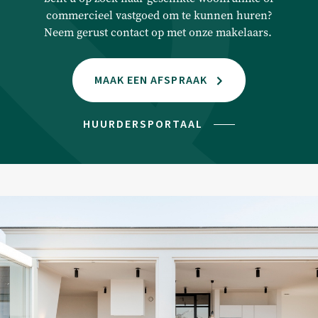
Beheer
commercieel vastgoed om te kunnen huren?
Neem gerust contact op met onze makelaars.
Technisch beheer
Financieel beheer
MAAK EEN AFSPRAAK
Taxaties
HUURDERSPORTAAL
Woningtaxaties
Taxaties Zakelijk Vastgoed
Aanbod
Woningaanbod koop
Woningaanbod huur
Verwacht