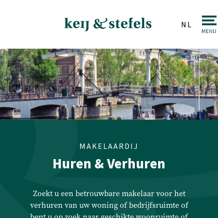
NL
Makelaardij
Verkopen
Aankopen
Taxaties
Huren & Verhuren
MAKELAARDIJ
Huren & Verhuren
Beleggingen
Veiling
Zoekt u een betrouwbare makelaar voor het
verhuren van uw woning of bedrijfsruimte of
bent u op zoek naar geschikte woonruimte of