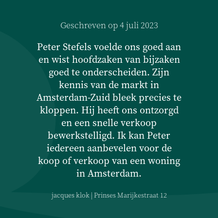
Geschreven op 4 juli 2023
Gesc
Peter Stefels voelde ons goed aan
Ik w
en wist hoofdzaken van bijzaken
waarde
goed te onderscheiden. Zijn
uitst
kennis van de markt in
ontvang
Amsterdam-Zuid bleek precies te
mijn r
kloppen. Hij heeft ons ontzorgd
en een snelle verkoop
professi
bewerkstelligd. Ik kan Peter
proces 
iedereen aanbevelen voor de
gema
koop of verkoop van een woning
in Amsterdam.
sleutelo
beschi
jacques klok | Prinses Marijkestraat 12
vragen
te bege