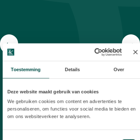
diepgaa
markt 
en ze 
voorzi
ove
onderh
wa
transp
een ge
Toestemming
Details
Over
gedure
zorgden
Deze website maakt gebruik van cookies
h
ontwik
We gebruiken cookies om content en advertenties te
tijd
personaliseren, om functies voor social media te bieden en
grondig
om ons websiteverkeer te analyseren.
ik be
service
Toestemmingsselectie