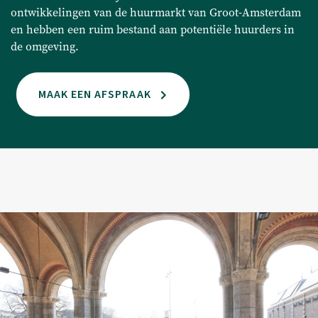
ontwikkelingen van de huurmarkt van Groot-Amsterdam
en hebben een ruim bestand aan potentiële huurders in
Over ons
de omgeving.
Over ons
MAAK EEN AFSPRAAK
Ons team
Contact