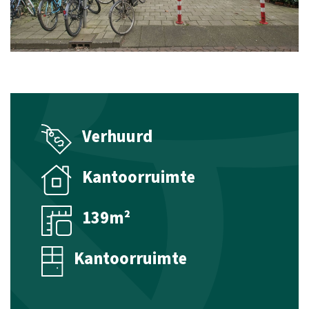
Beheer
Technisch beheer
Financieel beheer
Taxaties
Verhuurd
Woningtaxaties
Kantoorruimte
Taxaties Zakelijk Vastgoed
Aanbod
139m²
Woningaanbod koop
Kantoorruimte
Woningaanbod huur
Verwacht