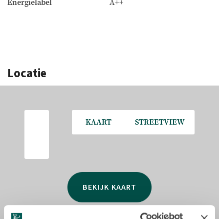
Energielabel
A++
Per maand vooruit.
HUURCONDITIES
Huurprijzen zijn exclusief servicekosten en te
vermeerderen met BTW. De huurprijs zal jaarlijks worden
geïndexeerd op basis van het CBS consumenten prijsindex
Locatie
(CPI) Alle Huishoudens (2015 = 100).
OPZEGTERMIJN
Opzegtermijn van één jaar.
KAART
STREETVIEW
HUUROVEREENKOMST
Huurovereenkomst op basis van het standaardmodel van
de Raad voor Onroerende Zaken (ROZ), zoals gehanteerd
door de NVM in onroerend goed, aangevuld met
specifieke verhuurvoorwaarden.
BEKIJK KAART
OMZETBELASTING