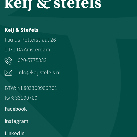
Keij & Stefels
Paulus Potterstraat 26
1071 DA
Amsterdam
020-5775333
info@keij-stefels.nl
BTW: NL803300906B01
KvK: 33190780
Facebook
Instagram
LinkedIn