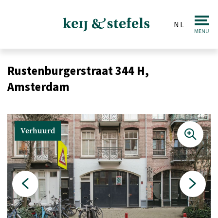
NL
Makelaardij
Rustenburgerstraat 344 H,
Verkopen
Amsterdam
Aankopen
Taxaties
Verhuurd
Huren & Verhuren
Beleggingen
Veiling