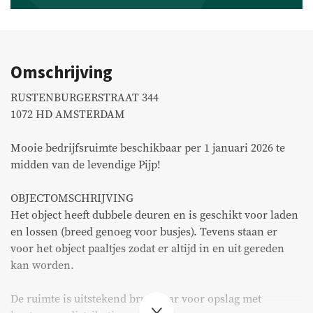
Bedrijfsaanbod
Aangekocht
Omschrijving
Recent transacties
RUSTENBURGERSTRAAT 344
1072 HD AMSTERDAM
Huurders
Mooie bedrijfsruimte beschikbaar per 1 januari 2026 te
midden van de levendige Pijp!
FAQ
OBJECTOMSCHRIJVING
Onderhoud & meldingen
Het object heeft dubbele deuren en is geschikt voor laden
en lossen (breed genoeg voor busjes). Tevens staan er
Huurdersportaal
voor het object paaltjes zodat er altijd in en uit gereden
Eigenarenportaal
kan worden.
Move.nl
De ruimte is uitstekend bruikbaar voor opslag met