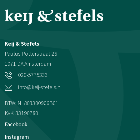
Keij & Stefels
Paulus Potterstraat 26
1071 DA
Amsterdam
020-5775333
info@keij-stefels.nl
BTW: NL803300906B01
KvK: 33190780
Facebook
Instagram