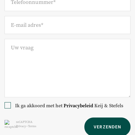
makelaar en hiernaar zelfstandig onderzoek te (laten)
doen. Indien u geen deskundige vertegenwoordiger
inschakelt, acht u zich volgens de wet deskundige genoeg
om alle zaken die van belang zijn te kunnen overzien. Van
toepassing zijn de NVM voorwaarden.
Uitdrukkelijke voorbehouden totstandkoming
overeenkomst: Alle mondelinge en schriftelijke
correspondentie is geheel vrijblijvend. Een overeenkomst
inzake het aangeboden object komt pas tot stand nadat
een daartoe strekkende overeenkomst door beide partijen
is geparafeerd en ondertekend. Voorafgaand hieraan is
nimmer sprake van enige overeenstemming waaraan
rechten en/of plichten zouden kunnen worden ontleend.
Daarnaast geldt te allen tijde het voorbehoud van
instemming van de eigena(a)r(en) van het object voor de
Ik ga akkoord met het
Privacybeleid
Keij & Stefels
totstandkoming van een overeenkomst.
reCAPTCHA
VERZENDEN
Privacy
•
Terms