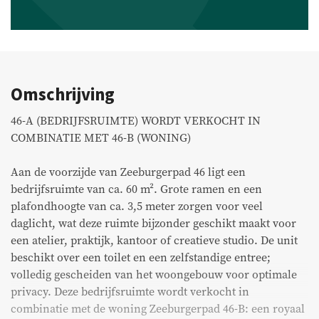
Bedrijfsaanbod
Aangekocht
Recent transacties
Omschrijving
46-A (BEDRIJFSRUIMTE) WORDT VERKOCHT IN
COMBINATIE MET 46-B (WONING)
Huurders
Aan de voorzijde van Zeeburgerpad 46 ligt een
FAQ
bedrijfsruimte van ca. 60 m². Grote ramen en een
plafondhoogte van ca. 3,5 meter zorgen voor veel
Onderhoud & meldingen
daglicht, wat deze ruimte bijzonder geschikt maakt voor
Huurdersportaal
een atelier, praktijk, kantoor of creatieve studio. De unit
beschikt over een toilet en een zelfstandige entree;
Eigenarenportaal
volledig gescheiden van het woongebouw voor optimale
privacy. Deze bedrijfsruimte wordt verkocht in
Move.nl
combinatie met de woning Zeeburgerpad 46-B: een royaal