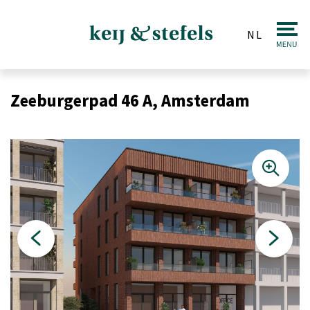
NL
Makelaardij
Zeeburgerpad 46 A, Amsterdam
Verkopen
Aankopen
Taxaties
Huren & Verhuren
Beleggingen
Veiling