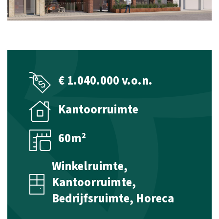
Beheer
Technisch beheer
Financieel beheer
€ 1.040.000 v.o.n.
Taxaties
Kantoorruimte
Woningtaxaties
Taxaties Zakelijk Vastgoed
60m²
Aanbod
Winkelruimte,
Woningaanbod koop
Kantoorruimte,
Woningaanbod huur
Bedrijfsruimte, Horeca
Verwacht