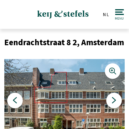
NL
Makelaardij
Eendrachtstraat 8 2, Amsterdam
Verkopen
Aankopen
Taxaties
Huren & Verhuren
Beleggingen
Veiling