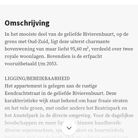
Bedrijfsaanbod
Omschrijving
Aangekocht
In het mooiste deel van de geliefde Rivierenbuurt, op de
Recent transacties
grens met Oud-Zuid, ligt deze uiterst charmante
bovenwoning van maar liefst 95,60 m², verdeeld over twee
royale woonlagen. Bovendien is de erfpacht
Huurders
vooruitbetaald t/m 2053.
FAQ
LIGGING/BEREIKBAARHEID
Het appartement is gelegen aan de rustige
Onderhoud & meldingen
Eendrachtstraat in de geliefde Rivierenbuurt. Deze
karakteristieke wijk staat bekend om haar fraaie straten
Huurdersportaal
en het vele groen, met onder andere het Beatrixpark en
het Amstelpark in de directe omgeving. Voor de dagelijkse
Eigenarenportaal
boodschappen en meer ligt alles binnen handbereik:
Move.nl
diverse supermarkten, speciaalzaken en buurtwinkels
bevinden zich om de hoek. Ook op culinair gebied heeft