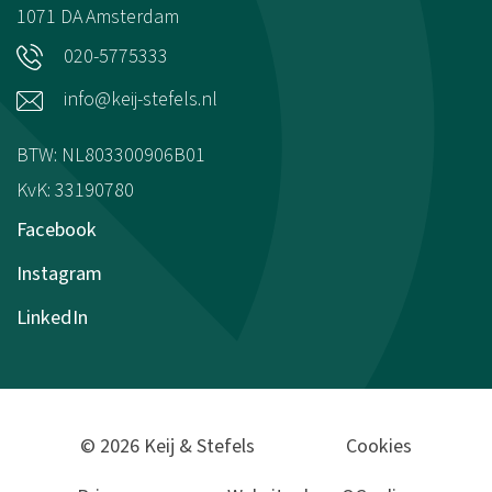
1071 DA
Amsterdam
020-5775333
info@keij-stefels.nl
BTW: NL803300906B01
KvK: 33190780
Facebook
Instagram
LinkedIn
© 2026 Keij & Stefels
Cookies