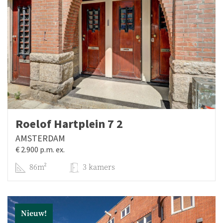
geen enkele aansprakelijkheid aanvaard voor enige
onvolledigheid, onjuistheid of anderszins, dan wel de
gevolgen daarvan.
Alle opgegeven maten en oppervlakten zijn indicatief. De
gebruiksoppervlakte is berekend conform de branche
vastgestelde NEN2580-norm. De oppervlakte kan derhalve
afwijken van vergelijkbare panden en/of oude referenties.
Dit heeft vooral te maken met deze (nieuwe)
rekenmethode. Wij doen ons uiterste best de juiste
oppervlakte te berekenen en zoveel mogelijk te
Roelof Hartplein 7 2
ondersteunen door het plaatsen van plattegronden met
AMSTERDAM
maatvoering. Doch willen wij benadrukken dat aan enig
€ 2.900 p.m. ex.
verschil tussen de opgegeven en de werkelijke grootte
geen rechten kunnen worden ontleend.
86m²
3 kamers
Koper heeft zijn eigen onderzoekplicht naar alle zaken die
voor hem of haar van belang zijn. Met betrekking tot deze
woning is de makelaar adviseur van verkoper. Wij
Nieuw!
adviseren u een deskundige (NVM-)makelaar in te