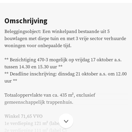
Bedrijfsaanbod
Omschrijving
Aangekocht
Beleggingsobject: Een winkelpand bestaande uit 5
Recent transacties
bouwlagen met diepe tuin en met 3 vrije sector verhuurde
woningen voor onbepaalde tijd.
Huurders
** Bezichtiging 470-3 mogelijk op vrijdag 17 oktober a.s.
tussen 14.30 en 15.30 uur **
FAQ
** Deadline inschrijving: dinsdag 21 oktober a.s. om 12.00
uur **
Onderhoud & meldingen
Totaaloppervlakte van ca. 435 m², exclusief
Huurdersportaal
gemeenschappelijk trappenhuis.
Eigenarenportaal
Winkel 71,65 VVO
1e verdieping 121 m² (label C)
Move.nl
2e verdieping 111 m² (label C)