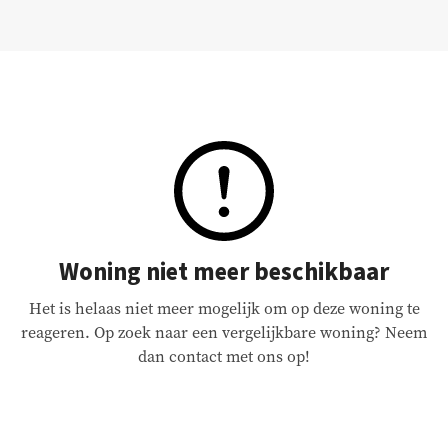
inzake het aangeboden object komt pas tot stand nadat
een daartoe strekkende overeenkomst door beide partijen
is geparafeerd en ondertekend. Voorafgaand hieraan is
nimmer sprake van enige overeenstemming waaraan
rechten en/of plichten zouden kunnen worden ontleend.
Daarnaast geldt te allen tijde het voorbehoud van
instemming van de eigena(a)r(en) van het object voor de
totstandkoming van een overeenkomst.
© 2025 – Keij & Stefels. Alle rechten voorbehouden.
Woning niet meer beschikbaar
Het is helaas niet meer mogelijk om op deze woning te
reageren. Op zoek naar een vergelijkbare woning? Neem
dan contact met ons op!