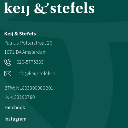
Keij & Stefels
Paulus Potterstraat 26
1071 DA
Amsterdam
020-5775333
info@keij-stefels.nl
BTW: NL803300906B01
KvK: 33190780
Facebook
Instagram