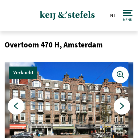
NL
Makelaardij
Overtoom 470 H, Amsterdam
Verkopen
Aankopen
Verkocht
Taxaties
Huren & Verhuren
Beleggingen
Veiling