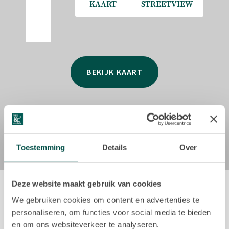
KAART
STREETVIEW
470-3 Derde verdieping 83,20 m²
Vierde verdieping 48,10 m²
Totaal 131,30 m²
Gebouwgebonden buitenruimte 11,20 m²
Totale oppervlakte excl. gemeenschappelijk trappenhuis:
BEKIJK KAART
435,15 m²
BOUWJAAR
1904
EIGENDOM
Toestemming
Details
Over
Gelegen op eigen grond; geen erfpacht!
BESTEMMING ENERGIELABEL
Deze website maakt gebruik van cookies
470-wkl Winkelfunctie A
Actueel aanbod
We gebruiken cookies om content en advertenties te
470-1 Wonen C
personaliseren, om functies voor social media te bieden
470-2 Wonen C
en om ons websiteverkeer te analyseren.
470-3 Wonen C