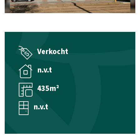
Beheer
Technisch beheer
Financieel beheer
Verkocht
Taxaties
n.v.t
Woningtaxaties
Taxaties Zakelijk Vastgoed
435m²
Aanbod
n.v.t
Woningaanbod koop
Woningaanbod huur
Verwacht